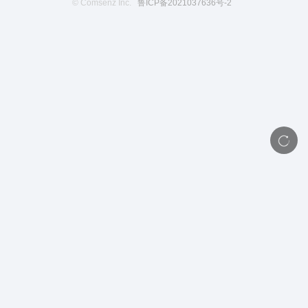
© Comsenz Inc.
鲁ICP备2021037636号-2