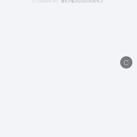
© Comsenz Inc.
鲁ICP备2021037636号-2