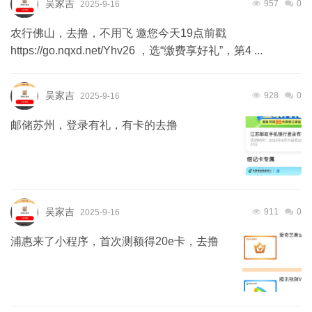
吴家吉
957
0
2025-9-16
农行佛山，去撸，不用飞 邀您今天19点前戳
https://go.nqxd.net/Yhv26 ，选“缴费享好礼”，第4 ...
吴家吉
928
0
2025-9-16
邮储苏州，登录有礼，有卡的去撸
吴家吉
911
0
2025-9-16
浦惠来了小程序，首次测额得20e卡，去撸