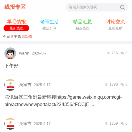
线报专区
索
羊毛情报
老哥生活
精品汇总
讨论交流
最新线报
生活分享
精选线报
互帮互助
今日
0
主题
33148
warm
716
0
2026-5-7
下午好
吴家吉
1780
0
2025-9-17
腾讯游戏三角洲最新链接https://game.weixin.qq.com/cgi-
bin/actnew/newportalact/224356/rFCCjE ...
吴家吉
1359
0
2025-9-17