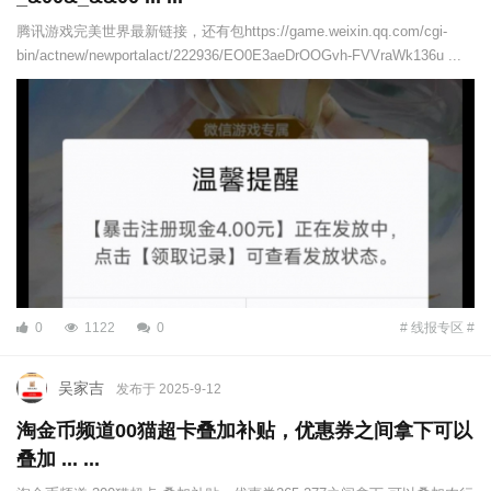
腾讯游戏完美世界最新链接，还有包https://game.weixin.qq.com/cgi-
bin/actnew/newportalact/222936/EO0E3aeDrOOGvh-FVVraWk136u ...
0
1122
0
# 线报专区 #
吴家吉
发布于 2025-9-12
淘金币频道00猫超卡叠加补贴，优惠券之间拿下可以
叠加 ... ...