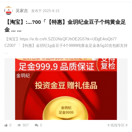
吴家吉
发布于 2025-9-15
【淘宝】:...?00「【特惠】金玥纪金豆子个纯黄金足
金 ... ...
【淘宝】https://e.tb.cn/h.SZDJNsQFJhOE2G5?tk=UDgE4roQb77
CZ007 「【特惠】金玥纪1g金豆子4个9999纯黄金足金条5g10克包邮支持
...
0
907
0
# 线报专区 #