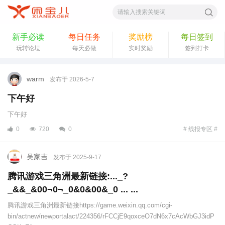
索
新手必读
每日任务
奖励榜
每日签到
玩转论坛
每天必做
实时奖励
签到打卡
warm
发布于 2026-5-7
下午好
下午好
0
720
0
# 线报专区 #
吴家吉
发布于 2025-9-17
腾讯游戏三角洲最新链接:..._?
_&&_&00¬0¬_0&0&00&_0 ... ...
腾讯游戏三角洲最新链接https://game.weixin.qq.com/cgi-
bin/actnew/newportalact/224356/rFCCjE9qoxceO7dN6x7cAcWbGJ3idP