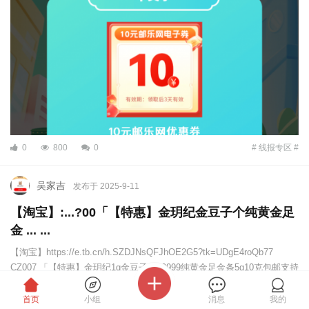
0
800
0
# 线报专区 #
吴家吉
发布于 2025-9-11
【淘宝】:...?00「【特惠】金玥纪金豆子个纯黄金足
金 ... ...
【淘宝】https://e.tb.cn/h.SZDJNsQFJhOE2G5?tk=UDgE4roQb77
CZ007 「【特惠】金玥纪1g金豆子4个9999纯黄金足金条5g10克包邮支持
...
首页
小组
消息
我的