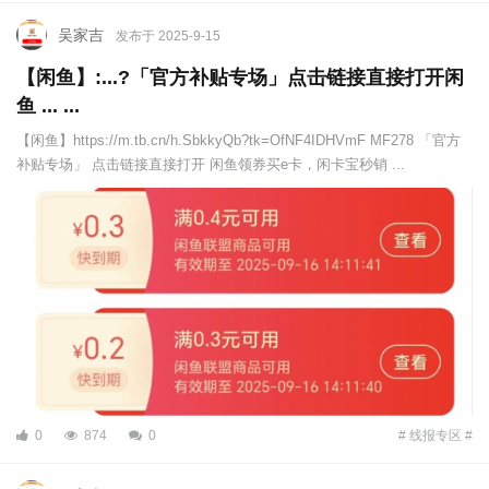
吴家吉
发布于 2025-9-15
【闲鱼】:...?「官方补贴专场」点击链接直接打开闲
鱼 ... ...
【闲鱼】https://m.tb.cn/h.SbkkyQb?tk=OfNF4IDHVmF MF278 「官方
补贴专场」 点击链接直接打开 闲鱼领券买e卡，闲卡宝秒销 ...
0
874
0
# 线报专区 #