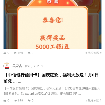
0
959
0
# 线报专区 #
吴家吉
发布于 2025-9-15
【中信银行信用卡】国庆狂欢，福利大放送！月0日
前凭 ... ...
【中信银行信用卡】国庆狂欢，福利大放送！9月30日前凭99积分限量兑
388元券包。戳 zxcard.cn/D/2erY2 领取。拒收请回复R ...
0
879
0
# 线报专区 #