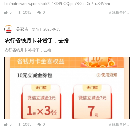
bin/actnew/newportalact/224334/tIGQipo7S09cDkP_uS4Vnm ...
0
1092
0
# 线报专区 #
吴家吉
发布于 2025-9-15
农行省钱月卡补货了，去撸
农行省钱月卡补货了，去撸
0
1085
0
# 线报专区 #