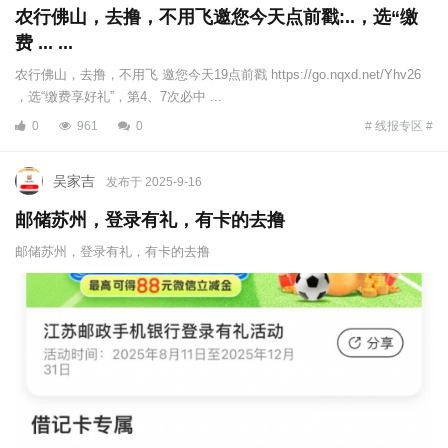
农行佛山，去撸，不用飞邀您今天点前戳:..，选“缴
费 ... ...
农行佛山，去撸，不用飞 邀您今天19点前戳 https://go.nqxd.net/Yhv26
，选“缴费享好礼”，第4、7次必中 ...
0
961
0
# 线报专区 #
吴家吉
发布于 2025-9-16
邮储苏州，登录有礼，有卡的去撸
邮储苏州，登录有礼，有卡的去撸