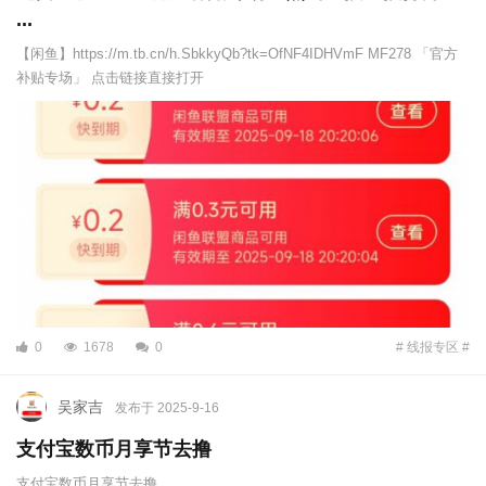
...
【闲鱼】https://m.tb.cn/h.SbkkyQb?tk=OfNF4IDHVmF MF278 「官方
补贴专场」 点击链接直接打开
0
1678
0
# 线报专区 #
吴家吉
发布于 2025-9-16
支付宝数币月享节去撸
支付宝数币月享节去撸