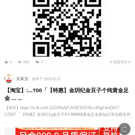
0
886
0
# 线报专区 #
吴家吉
发布于 2025-9-12
【淘宝】:...?00「【特惠】金玥纪金豆子个纯黄金足
金 ... ...
【淘宝】https://e.tb.cn/h.SZDJNsQFJhOE2G5?tk=UDgE4roQb77
CZ007 「【特惠】金玥纪1g金豆子4个9999纯黄金足金条5g10克包邮支持
...